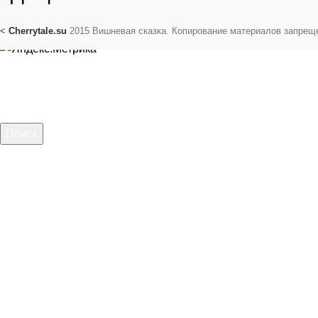
<
Cherrytale.su
2015 Вишневая сказка. Копирование материалов запрещ
Поиск
Начните вводить текст, чтобы увидеть сообщения, которые 