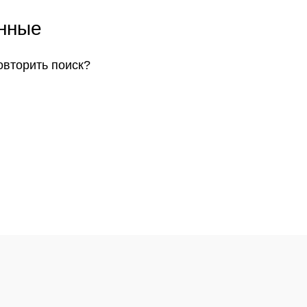
анные
овторить поиск?