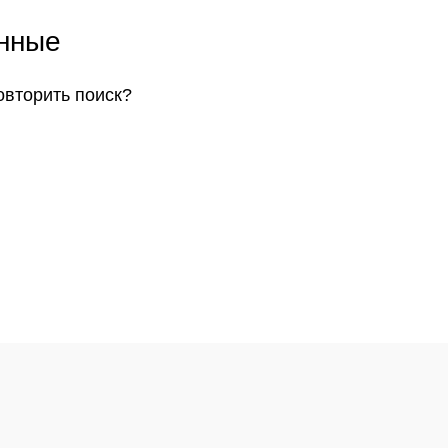
анные
овторить поиск?